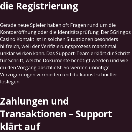
die Registrierung
Gerade neue Spieler haben oft Fragen rund um die
Kontoeröffnung oder die Identitätsprüfung. Der 5Gringos
Casino Kontakt ist in solchen Situationen besonders
hilfreich, weil der Verifizierungsprozess manchmal
unklar wirken kann. Das Support-Team erklärt dir Schritt
für Schritt, welche Dokumente benötigt werden und wie
du den Vorgang abschließt. So werden unnötige
Verzögerungen vermieden und du kannst schneller
loslegen.
Zahlungen und
Transaktionen – Support
klärt auf