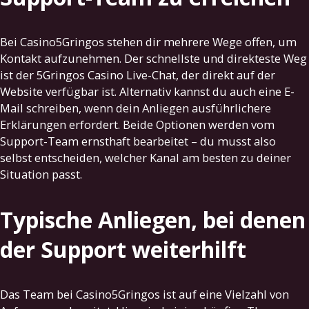
Bei Casino5Gringos stehen dir mehrere Wege offen, um
Kontakt aufzunehmen. Der schnellste und direkteste Weg
ist der 5Gringos Casino Live-Chat, der direkt auf der
Website verfügbar ist. Alternativ kannst du auch eine E-
Mail schreiben, wenn dein Anliegen ausführlichere
Erklärungen erfordert. Beide Optionen werden vom
Support-Team ernsthaft bearbeitet – du musst also
selbst entscheiden, welcher Kanal am besten zu deiner
Situation passt.
Typische Anliegen, bei denen
der Support weiterhilft
Das Team bei Casino5Gringos ist auf eine Vielzahl von