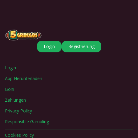
Login
Registrierung
Login
App Herunterladen
Boni
Zahlungen
Privacy Policy
Responsible Gambling
Cookies Policy