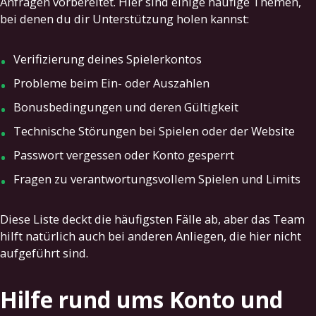
Anfragen vorbereitet. Hier sind einige häufige Themen,
bei denen du dir Unterstützung holen kannst:
Verifizierung deines Spielerkontos
Probleme beim Ein- oder Auszahlen
Bonusbedingungen und deren Gültigkeit
Technische Störungen bei Spielen oder der Website
Passwort vergessen oder Konto gesperrt
Fragen zu verantwortungsvollem Spielen und Limits
Diese Liste deckt die häufigsten Fälle ab, aber das Team
hilft natürlich auch bei anderen Anliegen, die hier nicht
aufgeführt sind.
Hilfe rund ums Konto und