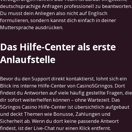
deutschsprachige Anfragen professionell zu beantworten.
Du musst dein Anliegen also nicht auf Englisch
formulieren, sondern kannst dich einfach in deiner
Muttersprache ausdrücken.
Das Hilfe-Center als erste
Anlaufstelle
Bevor du den Support direkt kontaktierst, lohnt sich ein
Blick ins interne Hilfe-Center von Casino5Gringos. Dort
findest du Antworten auf viele häufig gestellte Fragen, die
dir sofort weiterhelfen können – ohne Wartezeit. Das
5Gringos Casino Hilfe-Center ist übersichtlich aufgebaut
und deckt Themen wie Bonusse, Zahlungen und
Sicherheit ab. Wenn du dort keine passende Antwort
findest, ist der Live-Chat nur einen Klick entfernt.