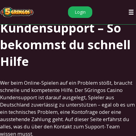
Casino5Gringos
Login
Kundensupport – So
bekommst du schnell
Hilfe
Wer beim Online-Spielen auf ein Problem stößt, braucht
schnelle und kompetente Hilfe. Der 5Gringos Casino
Kundensupport ist darauf ausgelegt, Spieler aus
Deutschland zuverlässig zu unterstützen – egal ob es um
ein technisches Problem, eine Kontofrage oder eine
ausstehende Zahlung geht. Auf dieser Seite erfährst du
alles, was du über den Kontakt zum Support-Team
wissen musst.