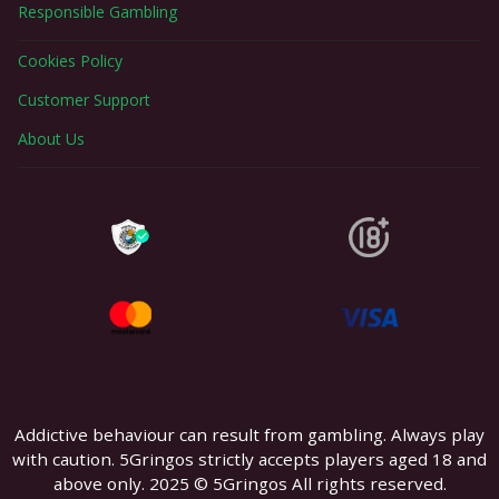
Responsible Gambling
Cookies Policy
Customer Support
About Us
Addictive behaviour can result from gambling. Always play
with caution. 5Gringos strictly accepts players aged 18 and
above only. 2025 © 5Gringos All rights reserved.