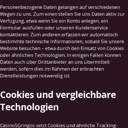
Personenbezogene Daten gelangen auf verschiedenen
Wegen zu uns. Zum einen stellen Sie uns Daten aktiv zur
Verfügung, etwa wenn Sie ein Konto anlegen, ein
Formular ausfüllen oder unseren Kundenservice
kontaktieren. Zum anderen erfassen wir automatisch
bestimmte technische Informationen, sobald Sie unsere
Website besuchen – etwa durch den Einsatz von Cookies
oder ähnlichen Technologien. In einigen Fällen können
Daten auch über Drittanbieter an uns übermittelt
werden, sofern dies im Rahmen der erbrachten
Dienstleistungen notwendig ist.
Cookies und vergleichbare
Technologien
Casino5Gringos setzt Cookies und ähnliche Tracking-