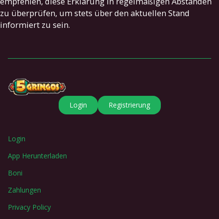
empfehlen, diese Erklärung in regelmäßigen Abständen
zu überprüfen, um stets über den aktuellen Stand
informiert zu sein.
Login
Registrierung
Login
App Herunterladen
Boni
Zahlungen
Privacy Policy