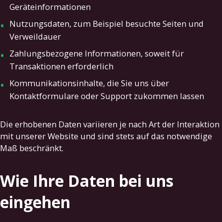
Geräteinformationen
Nutzungsdaten, zum Beispiel besuchte Seiten und
Verweildauer
Zahlungsbezogene Informationen, soweit für
Transaktionen erforderlich
Kommunikationsinhalte, die Sie uns über
Kontaktformulare oder Support zukommen lassen
Die erhobenen Daten variieren je nach Art der Interaktion
mit unserer Website und sind stets auf das notwendige
Maß beschränkt.
Wie Ihre Daten bei uns
eingehen