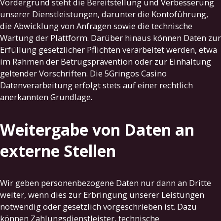
Vordergrund steht die Bereitstellung und Verbesserung
unserer Dienstleistungen, darunter die Kontoführung,
die Abwicklung von Anfragen sowie die technische
Wartung der Plattform. Darüber hinaus können Daten zur
Erfüllung gesetzlicher Pflichten verarbeitet werden, etwa
im Rahmen der Betrugsprävention oder zur Einhaltung
geltender Vorschriften. Die 5Gringos Casino
Datenverarbeitung erfolgt stets auf einer rechtlich
anerkannten Grundlage.
Weitergabe von Daten an
externe Stellen
Wir geben personenbezogene Daten nur dann an Dritte
weiter, wenn dies zur Erbringung unserer Leistungen
notwendig oder gesetzlich vorgeschrieben ist. Dazu
können Zahlungsdienstleister, technische